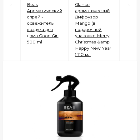
←
Beas
Glance
→
Ароматический
ароматический
спрей -
Диффузор
освежитель
Mango (в
воздуха для
подарочной
дома Good Girl
упаковке Merry
500 ml
Christmas &amp;
Happy New Year
) 110 мл