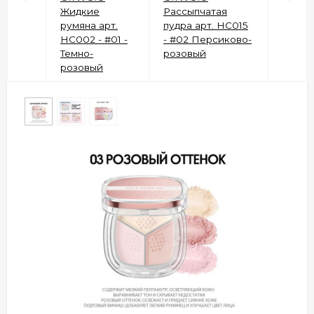
Жидкие
Рассыпчатая
румяна арт.
пудра арт. HC015
HC002 - #01 -
- #02 Персиково-
Темно-
розовый
розовый