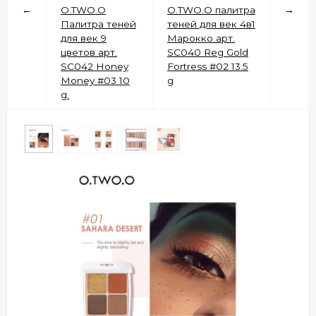
←
O.TWO.O
O.TWO.O палитра
→
Палитра теней
теней для век 4в1
для век 9
Марокко арт.
цветов арт.
SC040 Reg Gold
SC042 Honey
Fortress #02 13.5
Money #03 10
g
g.