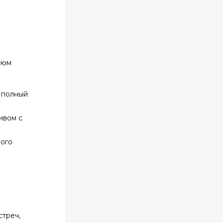
940
₽
Christian Dior
Fahrenheit for men 100
ml
789
₽
фюм
 полный
Carolina Herrera 212
VIP for women 80 ml
ОАЭ
ивом с
2 032
₽
ного
Givenchy Pour Homme
Blue Label 100 ml
970
₽
стреч,