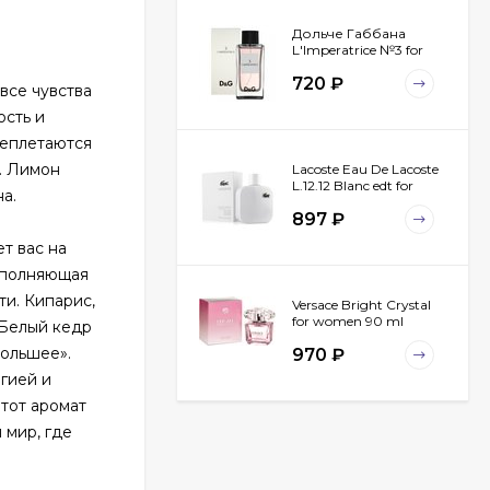
Дольче Габбана
L'Imperatrice №3 for
women 100 ml
720
₽
все чувства
ость и
реплетаются
и. Лимон
Lacoste Eau De Lacoste
L.12.12 Blanc edt for
а.
men 100 ml
897
₽
т вас на
наполняющая
ти. Кипарис,
Versace Bright Crystal
for women 90 ml
 Белый кедр
большее».
970
₽
гией и
Этот аромат
 мир, где
Chanel Egoiste
Platinum for men 100
ml