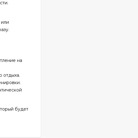
Byredo Parfums Bal
сти.
D'afrique 100 ml
2 323
₽
1 825
₽
 или
азу.
Дольче Габбана
L'Imperatrice №3 for
women 100 ml
720
₽
тление на
о отдыха.
Lacoste Eau De Lacoste
L.12.12 Blanc edt for
енировки.
men 100 ml
нтической
897
₽
оторый будет
Versace Bright Crystal
for women 90 ml
970
₽