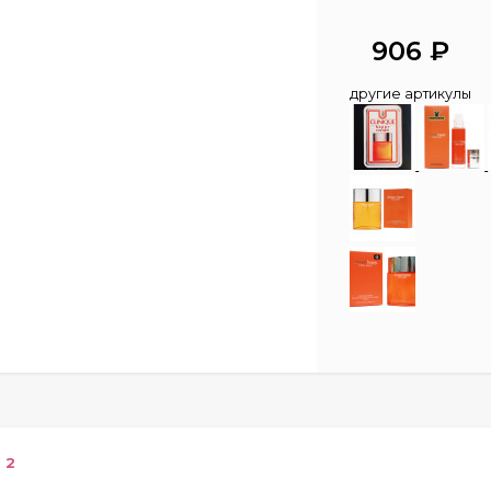
906
₽
другие артикулы
2