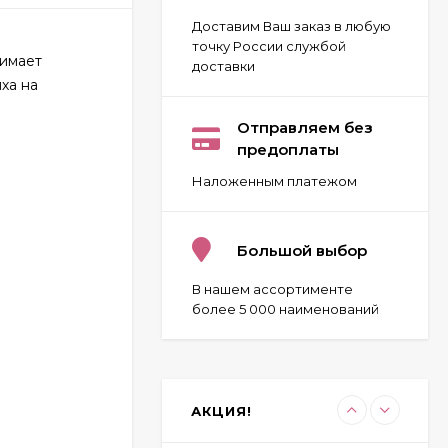
Доставим Ваш заказ в любую
точку России службой
нимает
доставки
ха на
Carolina Herrera 212
VIP for women 80 ml
Отправляем без
ОАЭ
предоплаты
2 032
₽
Наложенным платежом
Givenchy Pour Homme
Blue Label 100 ml
Большой выбор
970
₽
В нашем ассортименте
более 5 000 наименований
Byredo Parfums Bal
D'afrique 100 ml
2 323
₽
АКЦИЯ!
1 825
₽