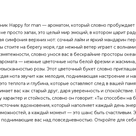
иник Happy for man — ароматом, который словно пробуждает 
не просто запах, это целый мир эмоций, в котором царит рад
тая симфония верхних нот: сочный лайм и яркий мандарин пе
ы стоите на берегу моря, где нежный ветер играет с волнам
езмятежности, словно унося вас в бескрайние просторы океан
 аромата — нежные цветочные ноты белой фрезии и жасмина,
ысканностью розы. Этот цветочный букет словно приглашае
ждая нота звучит как мелодия, поднимающая настроение и 
то теплота и глубина, которые оставляют след в вашей памя
имает вас как старый друг, даря уверенность и спокойствие.
 характер и стойкость, словно он говорит: «Ты способен на 
 источник вдохновения, который наполняет каждый день энер
озможностей, а каждый момент — это шанс быть счастливым. 
я, поднимающие вас над повседневностью. Откройте для себя