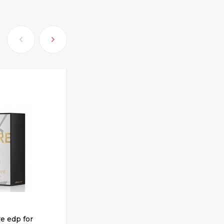
re edp for
Chanel №5 edp for women 100 ml