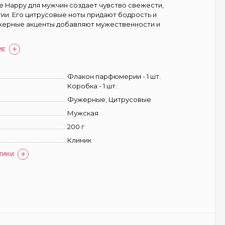
e Happy для мужчин создает чувство свежести,
гии. Его цитрусовые ноты придают бодрость и
ужерные акценты добавляют мужественности и
ИЕ
Флакон парфюмерии - 1 шт.
Коробка - 1 шт.
Фужерные, Цитрусовые
Мужская
200 г
Клиник
ТИКИ