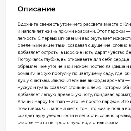
Описание
Вдохните свежесть утреннего рассвета вместе с Кл
и наполняет жизнь яркими красками. Этот парфюм — 
легкость. С первых мгновений вас окутывает искрис
с зелеными акцентами, создавая ощущение, словно в
добавляет остроты, а морские ноты дарят чувство б
Погружаясь глубже, вы открываете для себя сердце
обрамленные утонченной искренностью ландыша и из
романтическую прогулку по цветущему саду, где ка
душу счастьем. Заключительные аккорды аромата — э
мускус и гуаяк создают стойкий шлейф, который обн
добавляет легкую древесную ноту, придавая аромату
Клиник Happy for man — это не просто парфюм. Это
позитивом. Он напоминает о том, что жизнь полна в
создает ауру уверенности и легкости, словно крыль
счастье — это не просто чувство, а стиль жизни.