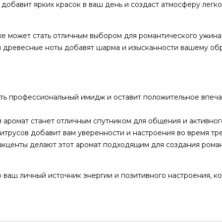
 добавит ярких красок в ваш день и создаст атмосферу легко
же может стать отличным выбором для романтического ужина
 и древесные ноты добавят шарма и изысканности вашему обр
ь профессиональный имидж и оставит положительное впеча
 аромат станет отличным спутником для общения и активног
трусов добавит вам уверенности и настроения во время тр
акценты делают этот аромат подходящим для создания рома
о ваш личный источник энергии и позитивного настроения, к