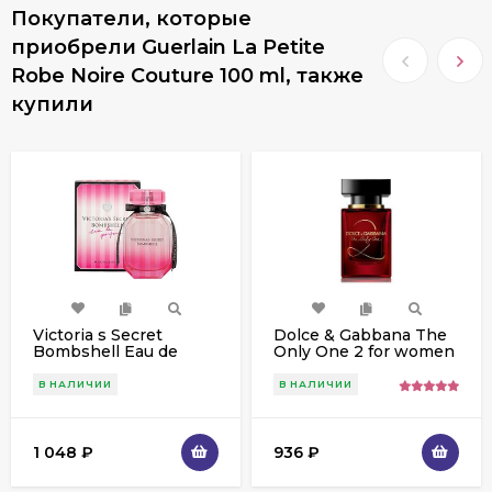
Покупатели, которые
приобрели Guerlain La Petite
Robe Noire Couture 100 ml, также
купили
Victoria s Secret
Dolce & Gabbana The
Bombshell Eau de
Only One 2 for women
Parfum for women 100
100 ml
ml
В НАЛИЧИИ
В НАЛИЧИИ
1 048
₽
936
₽