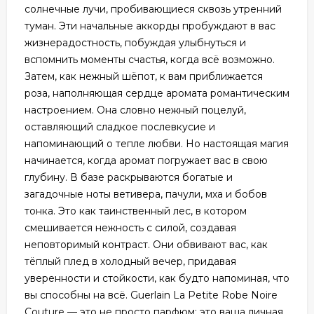
солнечные лучи, пробивающиеся сквозь утренний
туман. Эти начальные аккорды пробуждают в вас
жизнерадостность, побуждая улыбнуться и
вспомнить моменты счастья, когда всё возможно.
Затем, как нежный шёпот, к вам приближается
роза, наполняющая сердце аромата романтическим
настроением. Она словно нежный поцелуй,
оставляющий сладкое послевкусие и
напоминающий о тепле любви. Но настоящая магия
начинается, когда аромат погружает вас в свою
глубину. В базе раскрываются богатые и
загадочные ноты ветивера, пачули, мха и бобов
тонка. Это как таинственный лес, в котором
смешивается нежность с силой, создавая
неповторимый контраст. Они обвивают вас, как
тёплый плед в холодный вечер, придавая
уверенности и стойкости, как будто напоминая, что
вы способны на всё. Guerlain La Petite Robe Noire
Couture — это не просто парфюм; это ваша личная