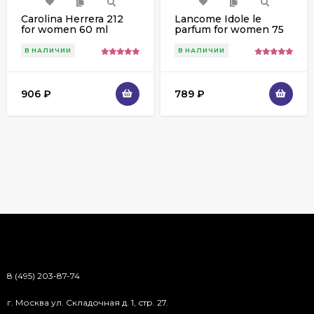
Carolina Herrera 212
Lancome Idole le
for women 60 ml
parfum for women 75
ml
В НАЛИЧИИ
В НАЛИЧИИ
906
₽
789
₽
8 (495) 203-87-74
г. Москва ул. Складочная д. 1, стр. 27.