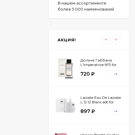
В нашем ассортименте
более 5 000 наименований
Byredo Parfums Bal
D'afrique 100 ml
2 323
₽
АКЦИЯ!
1 825
₽
Дольче Габбана
L'Imperatrice №3 for
women 100 ml
720
₽
Lacoste Eau De Lacoste
L.12.12 Blanc edt for
men 100 ml
897
₽
Versace Bright Crystal