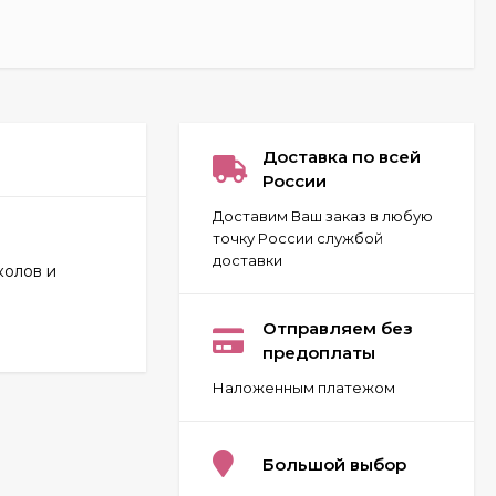
Доставка по всей
России
Доставим Ваш заказ в любую
точку России службой
доставки
колов и
Carolina Herrera 212
VIP for women 80 ml
Отправляем без
ОАЭ
предоплаты
2 032
₽
Наложенным платежом
Givenchy Pour Homme
Blue Label 100 ml
Большой выбор
970
₽