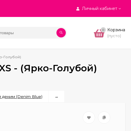
Личный кабинет
Корзина
0
(пусто)
ко-Голубой)
S - (Ярко-Голубой)
й деним (Denim Blue)
→