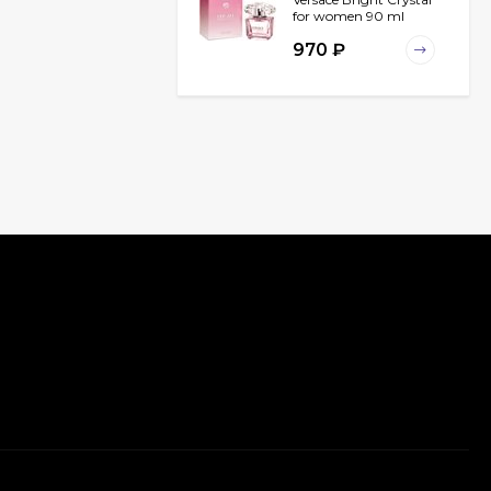
for women 90 ml
970
₽
Chanel Egoiste
Platinum for men 100
ml
940
₽
Christian Dior
Fahrenheit for men 100
ml
789
₽
Carolina Herrera 212
VIP for women 80 ml
ОАЭ
2 032
₽