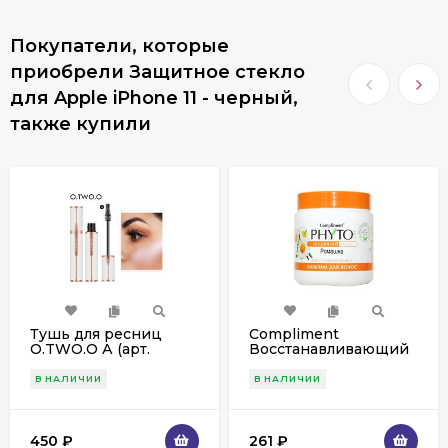
Покупатели, которые
приобрели Защитное стекло
для Apple iPhone 11 - черный,
также купили
Тушь для ресниц
Compliment
O.TWO.O А (арт.
Восстанавливающий
YG001) 7.5 ml.
Бальзам для волос с
ромашкой "Щадящий
В НАЛИЧИИ
В НАЛИЧИИ
уход", 500ml
450
₽
261
₽