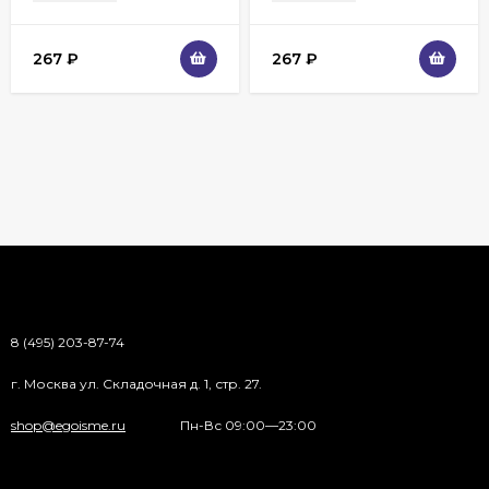
267
₽
267
₽
8 (495) 203-87-74
г. Москва ул. Складочная д. 1, стр. 27.
shop@egoisme.ru
Пн-Вс 09:00—23:00