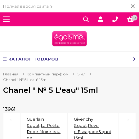
Полная версия сайта
0
КАТАЛОГ ТОВАРОВ
Главная
Компактный парфюм
15 мл
Chanel " № 5 L'eau" 15ml
Chanel " № 5 L'eau" 15ml
13961
←
Guerlain
Givenchy
→
&quot;La Petite
&quot;Reve
Robe Noire eau
d'Escapade&quot;
de
15ml