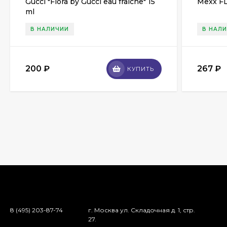
Gucci "Flora by Gucci eau fraiche" 15
Mexx FL
ml
В НАЛИЧИИ
В НАЛ
200
₽
267
₽
КУПИТЬ
8 (495) 203-87-74
г. Москва ул. Складочная д. 1, стр.
27.