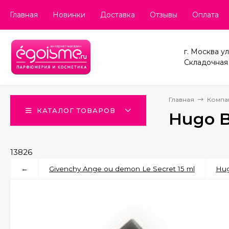
Главная
Новинки
Доставка
Отзывы
Оплата
г. Москва ул
Складочная д
Главная
Компа
КАТАЛОГ ТОВАРОВ
Hugo B
13826
←
Givenchy Ange ou demon Le Secret 15 ml
Hug