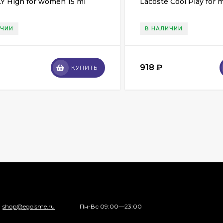
Y High for women 15 ml
Lacoste Cool Play for 
ИЧИИ
В НАЛИЧИИ
918
₽
КУПИТЬ
shop@egoisme.ru
Пн-Вс 09:00—23:00