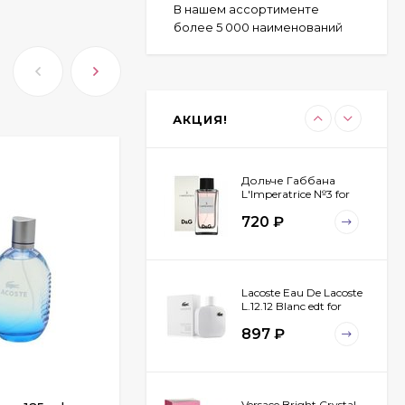
В нашем ассортименте
более 5 000 наименований
Byredo Parfums Bal
D'afrique 100 ml
2 323
₽
АКЦИЯ!
1 825
₽
Дольче Габбана
L'Imperatrice №3 for
women 100 ml
720
₽
Lacoste Eau De Lacoste
L.12.12 Blanc edt for
men 100 ml
897
₽
Versace Bright Crystal