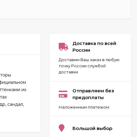
Доставка по всей
России
Доставим Ваш заказ в любую
точку России службой
доставки
аторы
официальном
Carolina Herrera 212
VIP for women 80 ml
оттенками их
Отправляем без
ОАЭ
тах
предоплаты
2 032
₽
др, сандал,
Наложенным платежом
Givenchy Pour Homme
Blue Label 100 ml
Большой выбор
970
₽