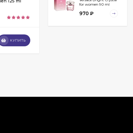
men 125 ml
Дольче Габбана 3 L’Imperatrice pour
for women 90 ml
femme 15 ml
970
₽
В НАЛИЧИИ
Chanel Egoiste
267
₽
КУПИТЬ
КУПИТЬ
Platinum for men 100
ml
940
₽
Christian Dior
Fahrenheit for men 100
ml
789
₽
Carolina Herrera 212
VIP for women 80 ml
ОАЭ
2 032
₽