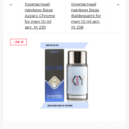
←
Компактный
Компактный
→
парфюм Beas
парфюм Beas
Azzaro Chrome
Baldessarini for
for men 10 ml
men 10 ml арт.
арт. M 239
M 238
-38
₽