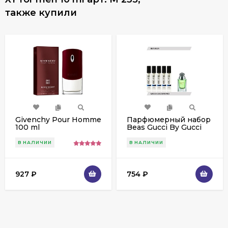
также купили
Givenchy Pour Homme
Парфюмерный набор
100 ml
Beas Gucci By Gucci
Sport Men 5*5 ml M
234
В НАЛИЧИИ
В НАЛИЧИИ
927
₽
754
₽