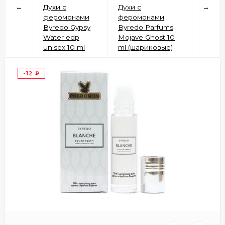
←
Духи с
Духи с
→
феромонами
феромонами
Byredo Gypsy
Byredo Parfums
Water edp
Mojave Ghost 10
unisex 10 ml
ml (шариковые)
-12
₽