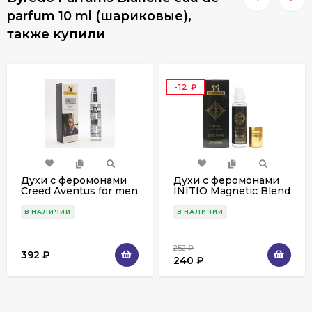
parfum 10 ml (шариковые),
также купили
-12
₽
Духи с феромонами
Духи с феромонами
Creed Aventus for men
INITIO Magnetic Blend
45 ml
1 eau de parfum 10 ml
(шариковые)
В НАЛИЧИИ
В НАЛИЧИИ
252
₽
392
₽
240
₽