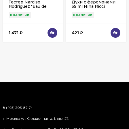
Тестер Narciso
Духи с феромонами
Rodriguez "Eau de
55 ml Nina Ricci
Parfum Poudree" 90ml
L'extase edp
В НАЛИЧИИ
В НАЛИЧИИ
1 471
₽
421
₽
8 (495) 203-87-74
г. Москва ул. Складочная д. 1, стр. 27.