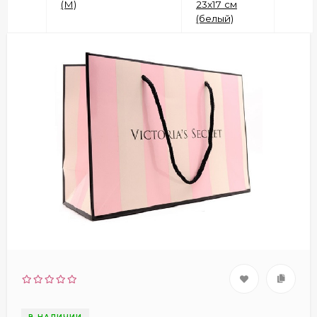
(М)
23x17 см
(белый)