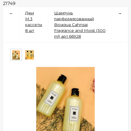
21749
←
Джи
Шампунь
→
M.3
парфюмированный
кассеты
Bioaqua Cahnsai
8 шт
Fragrance and Moist (300
ml) арт.66928