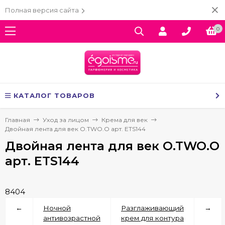
Полная версия сайта
0
КАТАЛОГ ТОВАРОВ
Главная
Уход за лицом
Крема для век
Двойная лента для век O.TWO.O арт. ETS144
Двойная лента для век O.TWO.O
арт. ETS144
8404
←
Ночной
Разглаживающий
→
антивозрастной
крем для контура