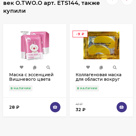
век O.TWO.O арт. ETS144, также
купили
-9
₽
Маска с эссенцией
Коллагеновая маска
Вишневого цвета
для области вокруг
Fasial Animal Mask
глаз Pilaten Crystal
(30г) BioAqua арт.
(золотая)
В НАЛИЧИИ
В НАЛИЧИИ
8470
41
₽
28
₽
32
₽