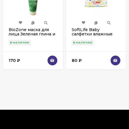
BioZone маска для
SoftLife Baby
лица Зеленая глина и
салфетки влажные
эфирное масло
алоэ вера 80 шт.
mlемонграсса, 75 ml
В НАЛИЧИИ
В НАЛИЧИИ
170
₽
80
₽