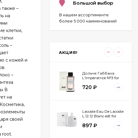
,
Blue Label 100 ml
Большой выбор
 также –
970
₽
В нашем ассортименте
ль на
более 5 000 наименований
ими
е клетки,
Byredo Parfums Bal
статки
D'afrique 100 ml
оль –
2 323
₽
дает
АКЦИЯ!
1 825
₽
ю с кожей и
ов.
Дольче Габбана
локо –
L'Imperatrice №3 for
интеза
women 100 ml
720
₽
пы В
ет на
Косметика,
кроэлементы
Lacoste Eau De Lacoste
L.12.12 Blanc edt for
даря своей
men 100 ml
897
₽
и
 root.