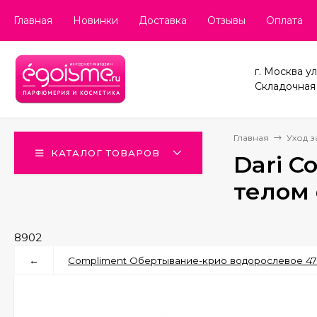
Главная
Новинки
Доставка
Отзывы
Оплата
г. Москва ул
Складочная д
Главная
Уход з
КАТАЛОГ ТОВАРОВ
Dari C
телом 
8902
←
Compliment Обертывание-крио водорослевое 47