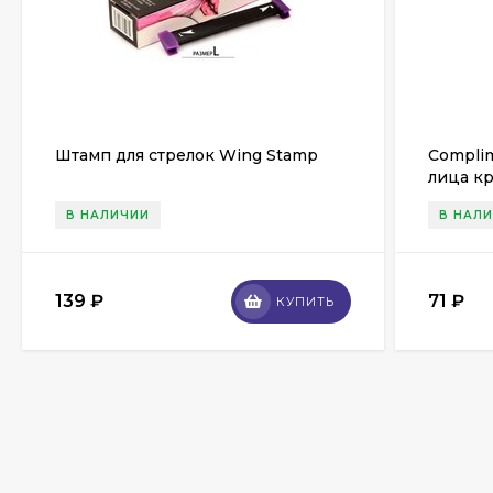
Штамп для стрелок Wing Stamp
Compli
лица к
соль и 
В НАЛИЧИИ
В НАЛ
139
₽
71
₽
КУПИТЬ