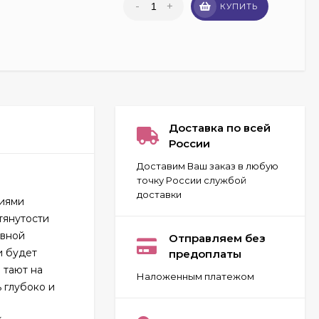
-
+
КУПИТЬ
Доставка по всей
России
Доставим Ваш заказ в любую
точку России службой
доставки
ниями
тянутости
Carolina Herrera 212
VIP for women 80 ml
евной
Отправляем без
ОАЭ
и будет
предоплаты
2 032
₽
 тают на
Наложенным платежом
 глубоко и
Givenchy Pour Homme