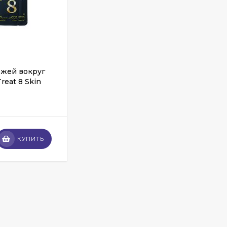
2 032
₽
Givenchy Pour Homme
Blue Label 100 ml
970
₽
ожей вокруг
Маски для лица Rosel Cosmetics
reat 8 Skin
Face Mask Treat 8 Skin Problem
Face
В НАЛИЧИИ
Byredo Parfums Bal
D'afrique 100 ml
2 323
₽
1 825
₽
119
₽
КУПИТЬ
КУПИТЬ
Дольче Габбана
L'Imperatrice №3 for
women 100 ml
720
₽