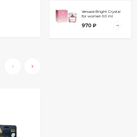
Versace Bright Crystal
for women 90 ml
970
₽
Chanel Egoiste
Platinum for men 100
ml
940
₽
Christian Dior
Fahrenheit for men 100
ml
789
₽
Carolina Herrera 212
VIP for women 80 ml
ОАЭ