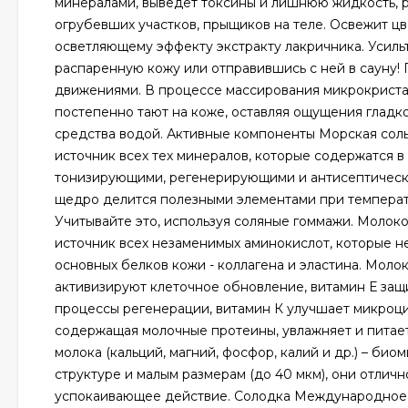
минералами, выведет токсины и лишнюю жидкость, р
огрубевших участков, прыщиков на теле. Освежит цв
осветляющему эффекту экстракту лакричника. Усиль
распаренную кожу или отправившись с ней в сауну
движениями. В процессе массирования микрокристал
постепенно тают на коже, оставляя ощущения гладк
средства водой. Активные компоненты Морская соль 
источник всех тех минералов, которые содержатся в
тонизирующими, регенерирующими и антисептически
щедро делится полезными элементами при температур
Учитывайте это, используя соляные гоммажи. Молоко 
источник всех незаменимых аминокислот, которые н
основных белков кожи - коллагена и эластина. Моло
активизируют клеточное обновление, витамин Е защ
процессы регенерации, витамин К улучшает микроц
содержащая молочные протеины, увлажняет и питает
молока (кальций, магний, фосфор, калий и др.) – б
структуре и малым размерам (до 40 мкм), они отли
успокаивающее действие. Солодка Международное наиме