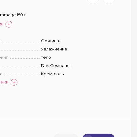
ommage 150 г
ИЕ
ь
Оригинал
Увлажнение
ения
тело
Dari Cosmetics
а
Крем-соль
ТИКИ