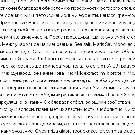
азгладит рельеф проблемных зон. Избавит вас от шелушений
ет кожи благодаря обновлению поверхности рогового слоя, а
те дренажный и детоксикационный эффекты, нанося крем-со
! Применение Нанесите на влажную кожу легкими массирующ
лы морской соли мягко устраняют загрязнения и ороговевши
ости и увлажненности. После процедуры тщательно смойте о
Международное наименование: Sea salt, Maris Sal. Морская с
 морской воде. Она питает, очищает и дренирует кожу. Обла
ми свойствами. Любопытно: морская соль вступает в реакци
е, которая выше температуры тела, то есть от 37-39 градус
Международное наименование: Milk extract, milk protein. Мо
е синтезируются организмом человека, но необходимы для с
ко содержит основные витамины: витамин А и витамины груп
ищает клетки от свободных радикалов, витамин Д воздейству
иркуляцию, витамин С обладает отбеливающими свойствами. 
 кожу и волосы, повышает их эластичность. Любопытно: ми
иомиметические вещества, хорошо совместимые с кожей: благо
чно усваиваются эпидермисом, оказывают восстанавливающее 
нование: Glycyrrhiza glabra root extract, glycyrrhiza glabra