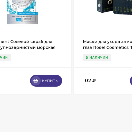
ment Солевой скраб для
Маски для ухода за к
рупнозернистый морская
глаз Rosel Cosmetics T
биолин, 7мл
Problem Eyes Mask
ИЧИИ
В НАЛИЧИИ
102
₽
КУПИТЬ