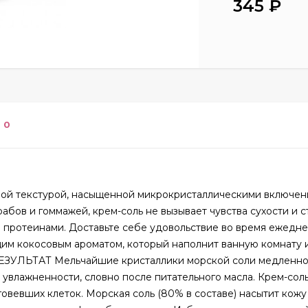
345
₽
0
вой текстурой, насыщенной микрокристаллическими включе
абов и гоммажей, крем-соль не вызывает чувства сухости и с
протеинами. Доставьте себе удовольствие во время ежедн
м кокосовым ароматом, который наполнит ванную комнату 
 РЕЗУЛЬТАТ Мельчайшие кристаллики морской соли медленно
 увлажненности, словно после питательного масла. Крем-соль
говевших клеток. Морская соль (80% в составе) насытит кожу