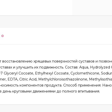
0
т восстановлению хрящевых поверхностей суставов и позвон
ставах и улучшить их подвижность. Состав: Aqua, Hydrolyze
-7 Glyceryl Cocoate, Ethylhexyl Cocoate, Cyclomethicone, Sodi
r, EDTA, Citric Acid, Methylchloroisothiazolinone, Methylisothi
осимость компонентов продукта. Способ применения: Нанос
 в день круговыми движениями до полного впитывания.