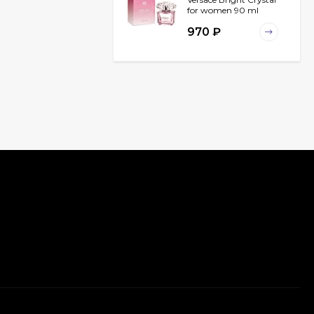
for women 90 ml
970
₽
Chanel Egoiste
Platinum for men 100
ml
940
₽
Christian Dior
Fahrenheit for men 100
ml
789
₽
Carolina Herrera 212
VIP for women 80 ml
ОАЭ
2 032
₽