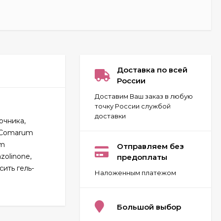
Доставка по всей
России
Доставим Ваш заказ в любую
точку России службой
доставки
очника,
d Comarum
Carolina Herrera 212
VIP for women 80 ml
um
Отправляем без
ОАЭ
azolinone,
предоплаты
2 032
₽
ить гель-
Наложенным платежом
Givenchy Pour Homme
Blue Label 100 ml
Большой выбор
970
₽