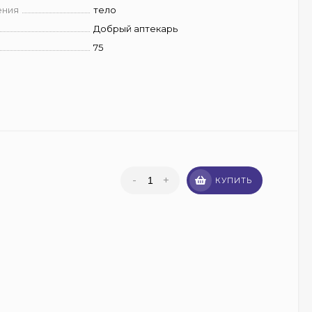
ения
тело
Добрый аптекарь
75
-
+
КУПИТЬ