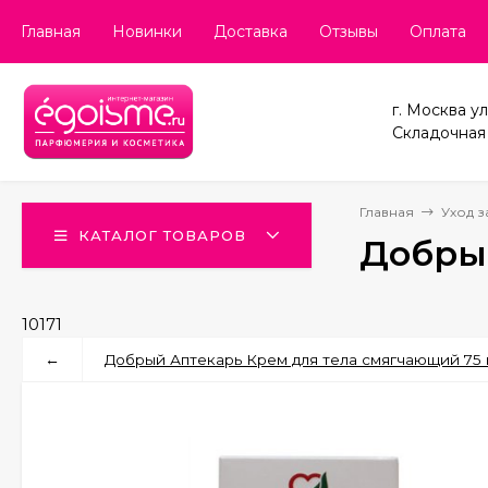
Главная
Новинки
Доставка
Отзывы
Оплата
г. Москва ул
Складочная д
Главная
Уход з
КАТАЛОГ ТОВАРОВ
Добры
10171
←
Добрый Аптекарь Крем для тела смягчающий 75 