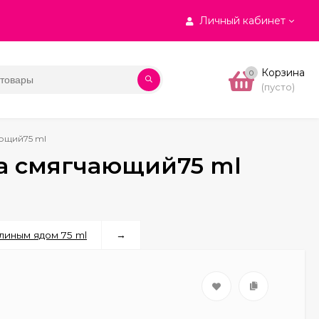
Личный кабинет
Корзина
0
(пусто)
ющий75 ml
а смягчающий75 ml
линым ядом 75 ml
→