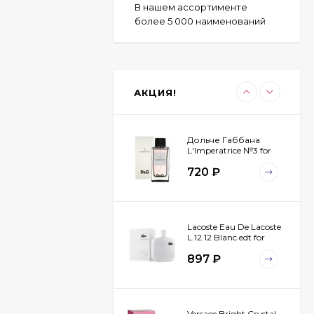
В нашем ассортименте
более 5 000 наименований
Byredo Parfums Bal
D'afrique 100 ml
2 323
₽
АКЦИЯ!
1 825
₽
Дольче Габбана
L'Imperatrice №3 for
women 100 ml
720
₽
Lacoste Eau De Lacoste
L.12.12 Blanc edt for
men 100 ml
897
₽
Versace Bright Crystal