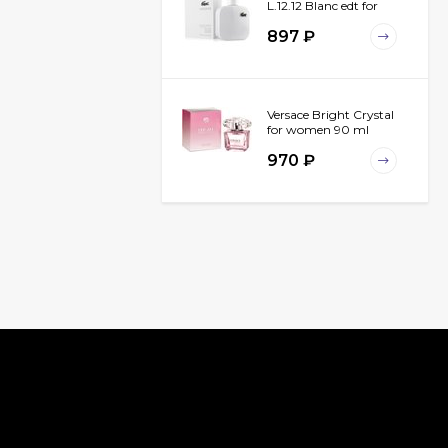
L.12.12 Blanc edt for
men 100 ml
897
₽
Versace Bright Crystal
for women 90 ml
970
₽
Chanel Egoiste
Platinum for men 100
ml
940
₽
Christian Dior
Fahrenheit for men 100
ml
789
₽