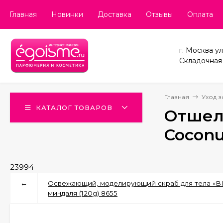
Главная
Новинки
Доставка
Отзывы
Оплата
г. Москва ул
Складочная д
Главная
Уход з
КАТАЛОГ ТОВАРОВ
Отшелу
Coconu
23994
←
Освежающий, моделирующий скраб для тела «BI
миндаля (120g) 8655