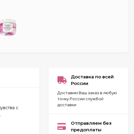
Доставка по всей
России
Доставим Ваш заказ в любую
точку России службой
доставки
увства с
.
Carolina Herrera 212
VIP for women 80 ml
Отправляем без
ОАЭ
предоплаты
2 032
₽