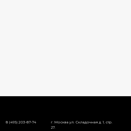
8 (495) 203-87-74
г. Москва ул. Складочная д. 1, стр.
27.