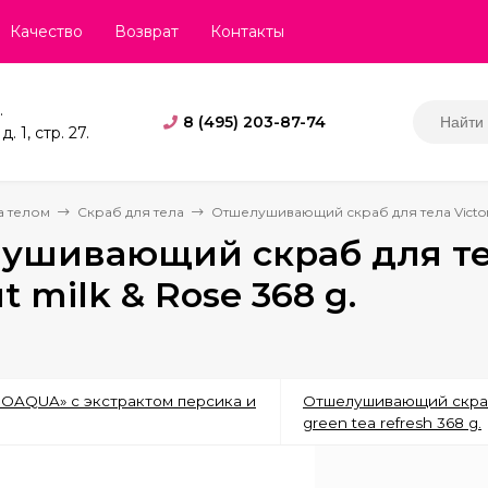
Качество
Возврат
Контакты
.
8 (495) 203-87-74
. 1, стр. 27.
а телом
Скраб для тела
Отшелушивающий скраб для тела Victoria'
шивающий скраб для тела 
t milk & Rose 368 g.
OAQUA» с экстрактом персика и
Отшелушивающий скраб д
green tea refresh 368 g.