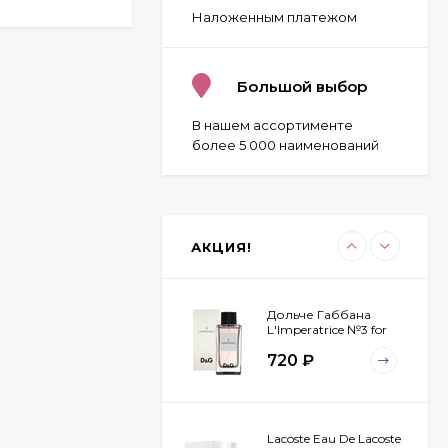
Наложенным платежом
Givenchy Pour Homme
Blue Label 100 ml
Большой выбор
970
₽
В нашем ассортименте
более 5 000 наименований
Byredo Parfums Bal
D'afrique 100 ml
2 323
₽
АКЦИЯ!
1 825
₽
Дольче Габбана
L'Imperatrice №3 for
women 100 ml
720
₽
Lacoste Eau De Lacoste