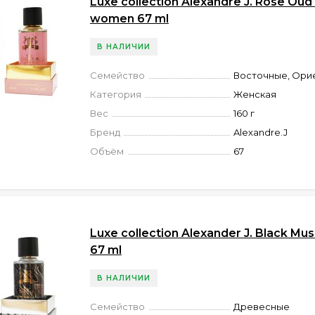
Luxe collection Alexandre J. Rose Oud
women 67 ml
В НАЛИЧИИ
Семейство
Восточные, Ори
Категория
Женская
Вес
160 г
Бренд
Alexandre.J
Объём
67
Luxe collection Alexander J. Black Mu
67 ml
В НАЛИЧИИ
Семейство
Древесные