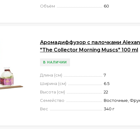
Объём
60
Аромадиффузор с палочками Alexand
"The Collector Morning Muscs" 100 ml
В НАЛИЧИИ
Длина (см)
7
Ширина (см)
6.5
Высота (см)
22
Семейство
Восточные, Фру
Вес
340 г