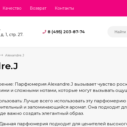
Качество
Возврат
Контакты
.
8 (495) 203-87-74
. 1, стр. 27.
Alexandre.J
re.J
ение: Парфюмерия Alexandre.J вызывает чувство роско
кими и сложными нотами, которые могут вызывать ощу
ользовать: Лучше всего использовать эту парфюмерию 
зительный и запоминающийся аромат. Она подходит дл
де важно создать элегантный образ.
Данная парфюмерия подходит для ценителей высокого к