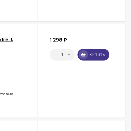
re J.
1 298
₽
-
+
КУПИТЬ
ктовые