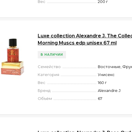
Вес
200 г
Luxe collection Alexandre J. The Colle
Morning Muscs edp unisex 67 ml
В НАЛИЧИИ
Семейство
Восточные, Фру
Категория
Унисекс
Вес
160 г
Бренд
Alexandre.J
Объём
67