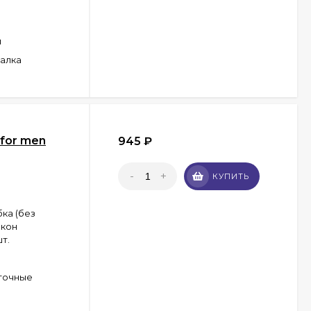
н
иалка
 for men
945
₽
-
+
КУПИТЬ
ка (без
акон
т.
точные