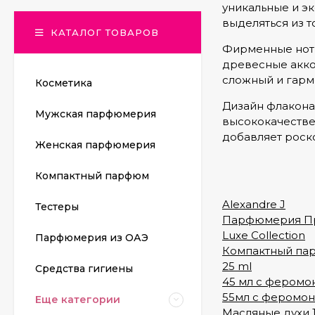
уникальные и э
выделяться из т
КАТАЛОГ ТОВАРОВ
Фирменные ноты
древесные акко
сложный и гарм
Косметика
Дизайн флакона
Мужская парфюмерия
высококачестве
добавляет роск
Женская парфюмерия
Компактный парфюм
Alexandre J
Тестеры
Парфюмерия П
Luxe Collection
Парфюмерия из ОАЭ
Компактный п
25 ml
Средства гигиены
45 мл с феромо
55мл с феромо
Еще категории
Масляные духи 