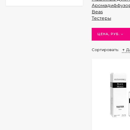
Аромадиффузо
Beas
Тестеры
ЦЕНА, РУБ.
Сортировать:
Д