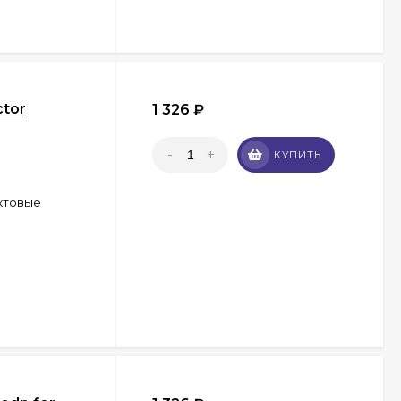
ctor
1 326
₽
-
+
КУПИТЬ
ктовые