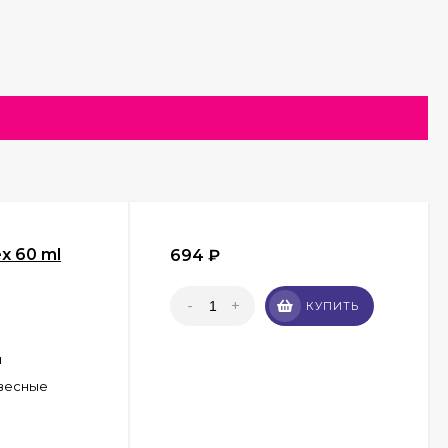
x 60 ml
694
₽
-
+
КУПИТЬ
н
весные