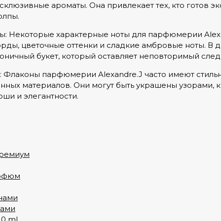
ксклюзивные ароматы. Она привлекает тех, кто готов 
олпы.
: Некоторые характерные ноты для парфюмерии Alexan
рды, цветочные оттенки и сладкие амбровые ноты. В 
оничный букет, который оставляет неповторимый след
: Флаконы парфюмерии Alexandre.J часто имеют стил
нных материалов. Они могут быть украшены узорами, к
оши и элегантности.
ремиум
арфюм
нами
нами
10 ml