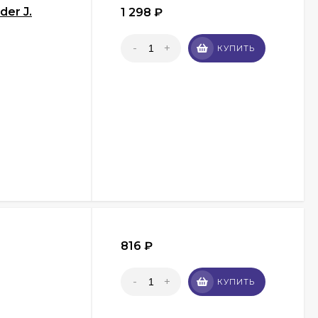
er J.
1 298
₽
-
+
КУПИТЬ
816
₽
-
+
КУПИТЬ