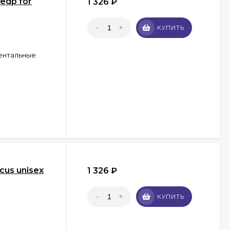
 edp for
1 326
₽
-
+
КУПИТЬ
ентальные
scus unisex
1 326
₽
-
+
КУПИТЬ