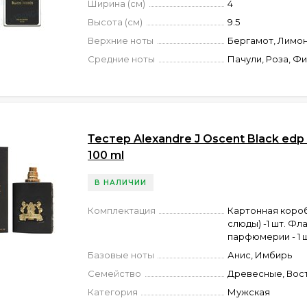
Ширина (см)
4
Высота (см)
9.5
Верхние ноты
Бергамот, Лимо
Средние ноты
Пачули, Роза, Ф
Тестер Alexandre J Oscent Black edp
100 ml
В НАЛИЧИИ
Комплектация
Картонная короб
слюды) -1 шт. Фл
парфюмерии - 1 ш
Базовые ноты
Анис, Имбирь
Семейство
Древесные, Вос
Категория
Мужская