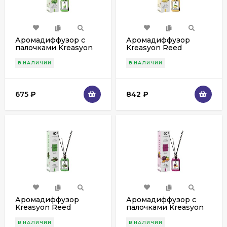
Аромадиффузор с
Аромадиффузор
палочками Kreasyon
Kreasyon Reed
Reed Diffuser
Diffuser PineApple 115
Seaweed 115 ml
мл
В НАЛИЧИИ
В НАЛИЧИИ
675
₽
842
₽
Аромадиффузор
Аромадиффузор с
Kreasyon Reed
палочками Kreasyon
Diffuser Pine&Mint 115
Reed Diffuser Passion
мл
Fruit 115 ml
В НАЛИЧИИ
В НАЛИЧИИ