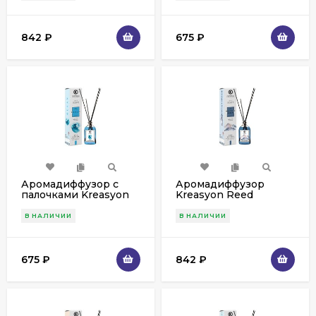
842
₽
675
₽
Аромадиффузор с
Аромадиффузор
палочками Kreasyon
Kreasyon Reed
Reed Diffuser Ocean
Diffuser Mountain
115 ml
Breeze 115 мл
В НАЛИЧИИ
В НАЛИЧИИ
675
₽
842
₽