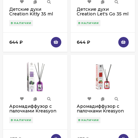
Детские духи
Детские духи
Creation Kitty 35 ml
Creation Let's Go 35 ml
В НАЛИЧИИ
В НАЛИЧИИ
644
₽
644
₽
Аромадиффузор с
Аромадиффузор с
палочками Kreasyon
палочками Kreasyon
Reed Diffuser
Reed Diffuser
Blackberry 115 ml
Strawberry 115 ml
В НАЛИЧИИ
В НАЛИЧИИ