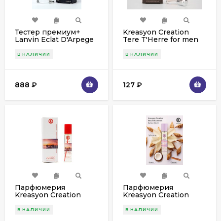
Тестер премиум+
Kreasyon Creation
Lanvin Eclat D'Arpege
Tere T'Herre for men
for women 63 ml
20 ml
В НАЛИЧИИ
В НАЛИЧИИ
888
₽
127
₽
Парфюмерия
Парфюмерия
Kreasyon Creation
Kreasyon Creation
Ocean Sunset edt for
Beach Bloom edt for
women 25 ml
women 25 ml
В НАЛИЧИИ
В НАЛИЧИИ