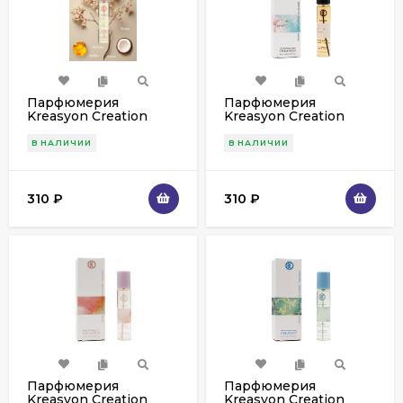
Парфюмерия
Парфюмерия
Kreasyon Creation
Kreasyon Creation
Flamingo edt for
Secret Garden edt for
women 25 ml
women 25 ml
В НАЛИЧИИ
В НАЛИЧИИ
310
₽
310
₽
Парфюмерия
Парфюмерия
Kreasyon Creation
Kreasyon Creation