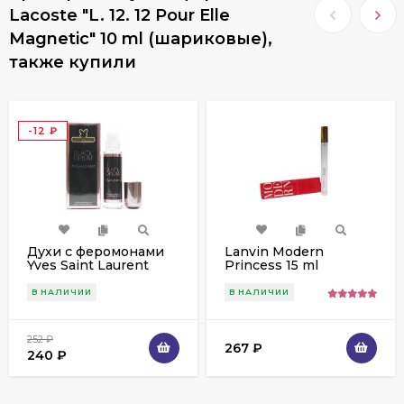
Lacoste "L. 12. 12 Pour Elle
Magnetic" 10 ml (шариковые),
также купили
-12
₽
Духи с феромонами
Lanvin Modern
Yves Saint Laurent
Princess 15 ml
Black Opium edp 10 ml
(шариковые)
В НАЛИЧИИ
В НАЛИЧИИ
252
₽
267
₽
240
₽