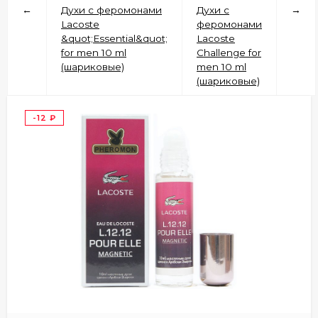
←
Духи с феромонами
Духи с
→
Lacoste
феромонами
&quot;Essential&quot;
Lacoste
for men 10 ml
Challenge for
(шариковые)
men 10 ml
(шариковые)
-12
₽