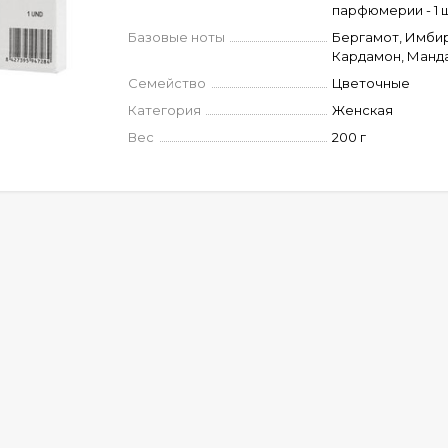
парфюмерии - 1 ш
Базовые ноты
Бергамот, Имбир
Кардамон, Манд
Семейство
Цветочные
Категория
Женская
Вес
200 г