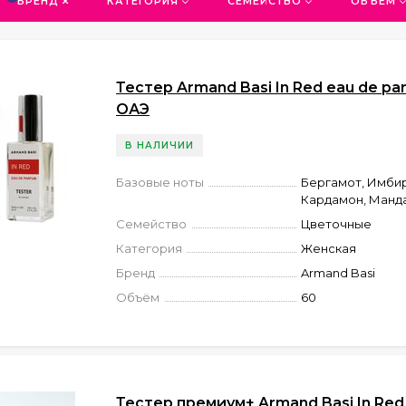
БРЕНД
КАТЕГОРИЯ
СЕМЕЙСТВО
ОБЪЁМ
Тестер Armand Basi In Red eau de pa
ОАЭ
В НАЛИЧИИ
Базовые ноты
Бергамот, Имбир
Кардамон, Манд
Семейство
Цветочные
Категория
Женская
Бренд
Armand Basi
Объём
60
Тестер премиум+ Armand Basi In Red 