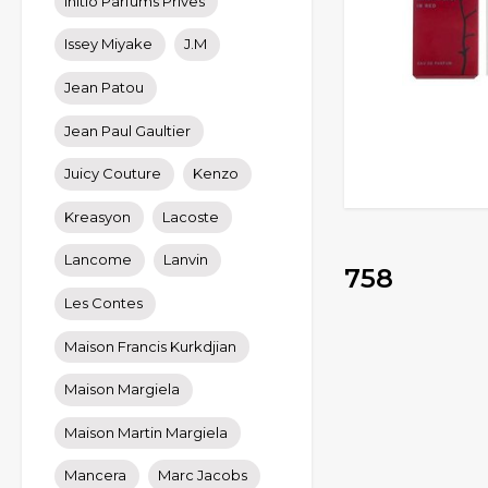
Initio Parfums Prives
Issey Miyake
J.M
Jean Patou
Jean Paul Gaultier
Juicy Couture
Kenzo
Kreasyon
Lacoste
Lancome
Lanvin
758
Les Contes
Maison Francis Kurkdjian
Maison Margiela
Maison Martin Margiela
Mancera
Marc Jacobs