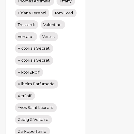
Thomas Kosmala
Tiffany
Tiziana Terenzi
Tom Ford
Trussardi
Valentino
Versace
Vertus
Victoria s Secret
Victoria's Secret
Viktor&Rolf
Vilhelm Parfumerie
XerJoff
Yves Saint Laurent
Zadig & Voltaire
Zarkoperfume