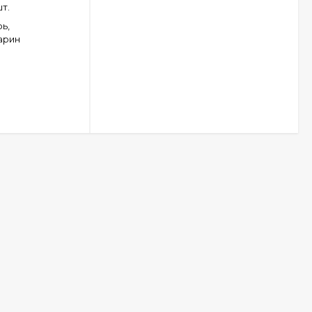
т.
ь,
арин