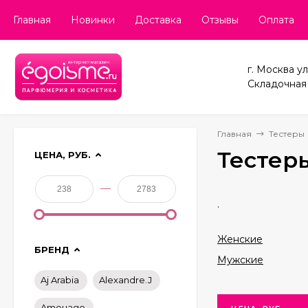
Главная
Новинки
Доставка
Отзывы
Оплата
г. Москва ул
Складочная д
Главная
Тестеры
Тестер
ЦЕНА, РУБ.
—
.
Женские
БРЕНД
Мужские
Aj Arabia
Alexandre.J
Amouage