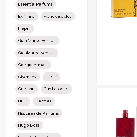
Essential Parfums
Ex Nihilo
Franck Boclet
Frapin
Gian Marco Venturi
GianMarco Venturi
Giorgio Armani
Givenchy
Gucci
Guerlain
Guy Laroche
HFC
Hermes
Histoires de Parfums
Hugo Boss