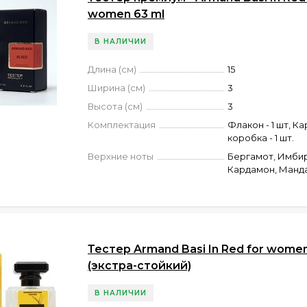
women 63 ml
В НАЛИЧИИ
Длина (см)
15
Ширина (см)
3
Высота (см)
3
Комплектация
Флакон - 1 шт, К
коробка - 1 шт.
Верхние ноты
Бергамот, Имбир
Кардамон, Манд
Тестер Armand Basi In Red for women
(экстра-стойкий)
В НАЛИЧИИ