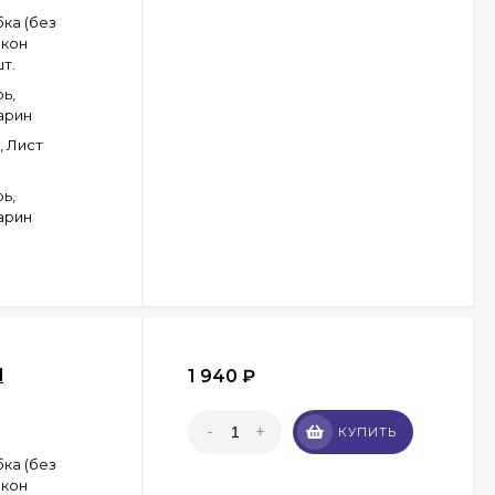
ка (без
акон
т.
ь,
арин
, Лист
ь,
арин
l
1 940
₽
-
+
КУПИТЬ
ка (без
акон