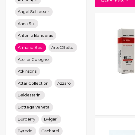
ЦЕНА, РУБ.
Angel Schlesser
Anna Sui
Antonio Banderas
Armand Basi
ArteOlfatto
Atelier Cologne
Atkinsons
Attar Collection
Azzaro
Baldessarini
Bottega Veneta
Burberry
Bvlgari
Byredo
Cacharel