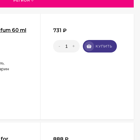
РЕГИОН
rfum 60 ml
731
₽
-
+
КУПИТЬ
ь,
арин
for
888
₽