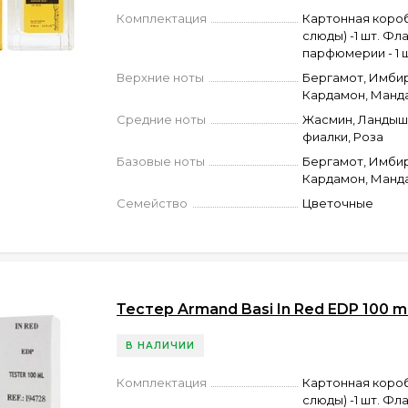
Комплектация
Картонная короб
слюды) -1 шт. Фл
парфюмерии - 1 ш
Верхние ноты
Бергамот, Имбир
Кардамон, Манд
Средние ноты
Жасмин, Ландыш
фиалки, Роза
Базовые ноты
Бергамот, Имбир
Кардамон, Манд
Семейство
Цветочные
Тестер Armand Basi In Red EDP 100 m
В НАЛИЧИИ
Комплектация
Картонная короб
слюды) -1 шт. Фл