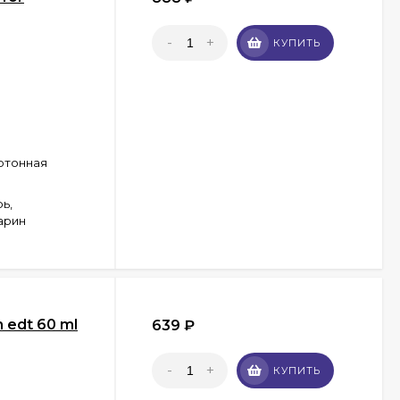
-
+
КУПИТЬ
артонная
ь,
арин
 edt 60 ml
639
₽
-
+
КУПИТЬ