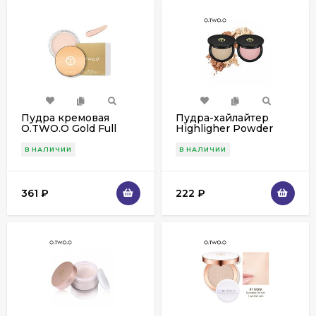
Пудра кремовая
Пудра-хайлайтер
O.TWO.O Gold Full
Highligher Powder
Coverage Concealer
O.TWO.O арт. 6059 9g.
(9984) 7g.
В НАЛИЧИИ
В НАЛИЧИИ
361
₽
222
₽