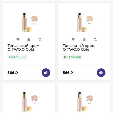
Тональный крем
Тональный крем
O.TWO.O Gold
O.TWO.O Gold
Invisible Cove
Invisible Cove
Foundation 30 ml
Foundation 30 ml
В НАЛИЧИИ
В НАЛИЧИИ
(9983) 05
(9983) 4
566
₽
566
₽