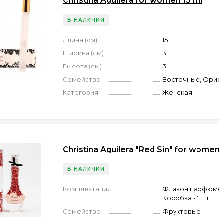
Christina Aguilera for women 15 ml
В НАЛИЧИИ
Длина (см)
15
Ширина (см)
3
Высота (см)
3
Семейство
Восточные, Ори
Категория
Женская
Christina Aguilera "Red Sin" for women
В НАЛИЧИИ
Комплектация
Флакон парфюмер
Коробка - 1 шт.
Семейство
Фруктовые