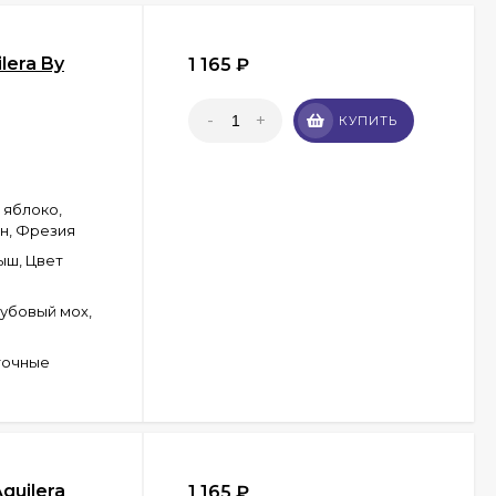
lera By
1 165
₽
-
+
КУПИТЬ
 яблоко,
н, Фрезия
ыш, Цвет
Дубовый мох,
точные
guilera
1 165
₽