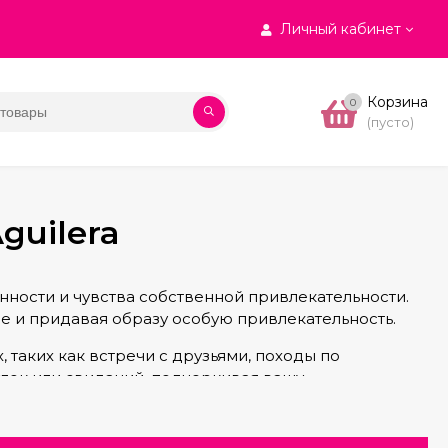
Личный кабинет
Корзина
0
(пусто)
guilera
нности и чувства собственной привлекательности.
е и придавая образу особую привлекательность.
таких как встречи с друзьями, походы по
улок или свиданий, подчеркивая вашу
ин, которые ценят свободу и харизму. Это аромат