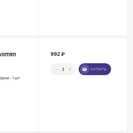
r women
992
₽
-
+
КУПИТЬ
ии - 1 шт.