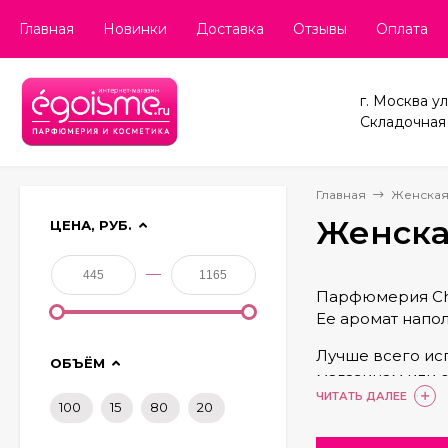
Главная
Новинки
Доставка
Отзывы
Оплата
г. Москва ул
Складочная д
Главная
Женска
Женска
ЦЕНА, РУБ.
—
Парфюмерия Chri
Ее аромат напо
Лучше всего исп
ОБЪЁМ
магазинам или 
ЧИТАТЬ ДАЛЕЕ
индивидуальност
100
15
80
20
Парфюмерия Chri