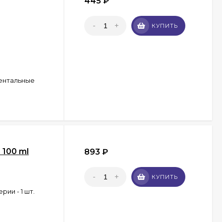
445
₽
-
+
КУПИТЬ
ентальные
 100 ml
893
₽
-
+
КУПИТЬ
ии - 1 шт.