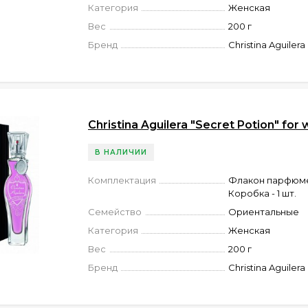
Категория
Женская
Вес
200 г
Бренд
Christina Aguilera
Christina Aguilera "Secret Potion" fo
В НАЛИЧИИ
Комплектация
Флакон парфюмер
Коробка - 1 шт.
Семейство
Ориентальные
Категория
Женская
Вес
200 г
Бренд
Christina Aguilera