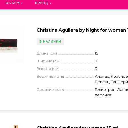
бит быть в центре внимания и выделяться из толпы.
ОБЪЁМ
БРЕНД
для бренда Christina Aguilera включают в себя фрукт
нки. В данной парфюмерии эти ноты создают свежий и
 особую соблазнительность.
Christina Aguilera by Night for woman 
рии Christina Aguilera обычно выполнен в женственно
В НАЛИЧИИ
т иметь различные формы, но всегда отличается красо
ть бренда.
Длина (см)
15
Ширина (см)
3
Высота (см)
3
Верхние ноты
Ананас, Красное
Ревень, Танжери
Средние ноты
Гелиотроп, Ланд
персика