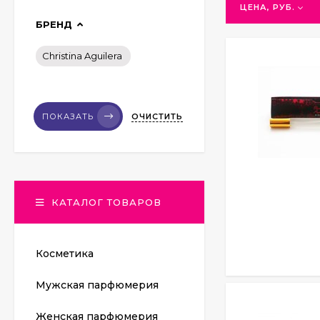
для тех, кто лю
ЦЕНА, РУБ.
БРЕНД
Фирменные ноты 
древесные отте
Christina Aguilera
придающими ему
Флакон парфюме
цветов. Он може
ОЧИСТИТЬ
ПОКАЗАТЬ
индивидуальнос
КАТАЛОГ ТОВАРОВ
Косметика
Мужская парфюмерия
Женская парфюмерия