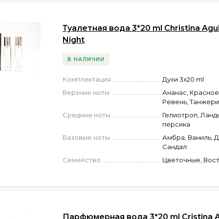
Туалетная вода 3*20 ml Christina Agui
Night
В НАЛИЧИИ
Комплектация
Духи 3x20 ml
Верхние ноты
Ананас, Красное
Ревень, Танжери
Средние ноты
Гелиотроп, Ланд
персика
Базовые ноты
Амбра, Ваниль, 
Сандал
Семейство
Цветочные, Вос
Парфюмерная вода 3*20 ml Cristina A