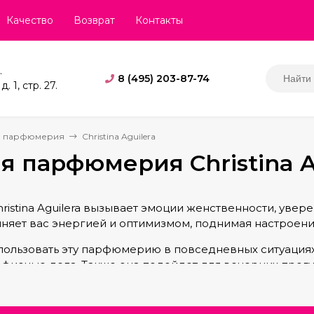
Качество
Возврат
Контакты
.
8 (495) 203-87-74
. 1, стр. 27.
я парфюмерия
Christina Aguilera
я парфюмерия Christina A
stina Aguilera вызывает эмоции женственности, увере
лняет вас энергией и оптимизмом, поднимая настроени
ользовать эту парфюмерию в повседневных ситуациях, 
офисные дела. Также она подойдет для вечерних прог
ь и стиль.
stina Aguilera подходит для молодых и активных женщ