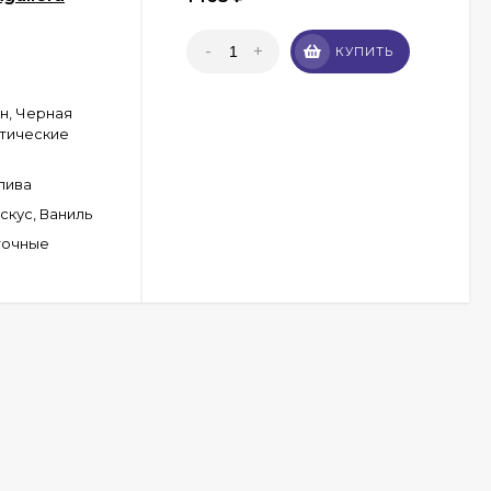
-
+
КУПИТЬ
н, Черная
отические
лива
скус, Ваниль
точные