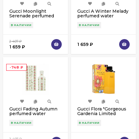
Gucci Moonlight
Gucci A Winter Melady
Serenade perfumed
perfumed water
water унисекс 150 ml
унисекс 150 ml
В НАЛИЧИИ
В НАЛИЧИИ
2 407
₽
1 659
₽
1 659
₽
-748
₽
Gucci Fading Autumn
Gucci Flora "Gorgeous
perfumed water
Gardenia Limited
унисекс 150 ml
Edition" edt for
women, 100ml ОАЭ
В НАЛИЧИИ
В НАЛИЧИИ
2 407
₽