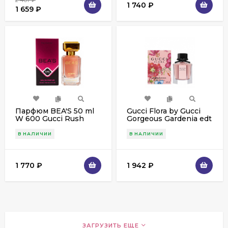
1 740
₽
1 659
₽
Парфюм BEA'S 50 ml
Gucci Flora by Gucci
W 600 Gucci Rush
Gorgeous Gardenia edt
women
for women 50 ml ОАЭ
1 шт.
В НАЛИЧИИ
В НАЛИЧИИ
1 770
₽
1 942
₽
ЗАГРУЗИТЬ ЕЩЕ