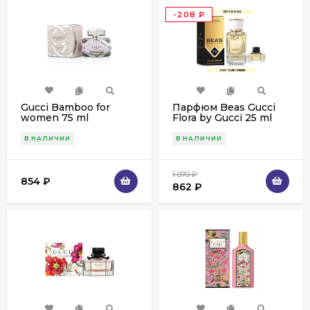
элементами. Дизайн флаконов может
-208
₽
варьироваться в зависимости от конкретного
аромата, но обычно они отражают элегантность и
утонченность бренда Gucci.
Gucci Bamboo for
Парфюм Beas Gucci
women 75 ml
Flora by Gucci 25 ml
арт. W 528
В НАЛИЧИИ
В НАЛИЧИИ
1 070
₽
854
₽
862
₽