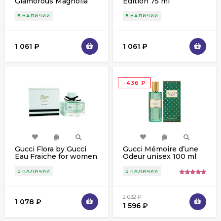
Glamorous Мagnolia
Edition 75 ml
for women 100 ml
В НАЛИЧИИ
В НАЛИЧИИ
1 061
₽
1 061
₽
-436
₽
Gucci Flora by Gucci
Gucci Mémoire d’une
Eau Fraiche for women
Odeur unisex 100 ml
75 ml
ОАЭ
В НАЛИЧИИ
В НАЛИЧИИ
2 032
₽
1 078
₽
1 596
₽