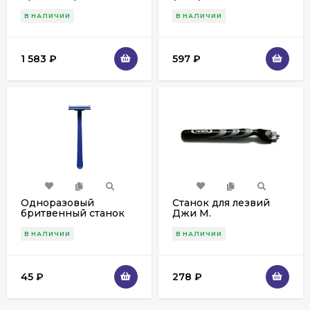
В НАЛИЧИИ
В НАЛИЧИИ
1 583
₽
597
₽
Одноразовый
Станок для лезвий
бритвенный станок
Джи M.
(1шт.)
В НАЛИЧИИ
В НАЛИЧИИ
45
₽
278
₽