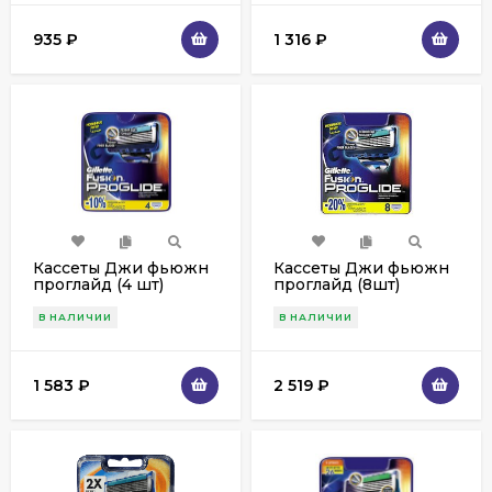
935
₽
1 316
₽
Кассеты Джи фьюжн
Кассеты Джи фьюжн
проглайд (4 шт)
проглайд (8шт)
В НАЛИЧИИ
В НАЛИЧИИ
1 583
₽
2 519
₽