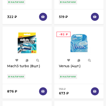
В НАЛИЧИИ
В НАЛИЧИИ
322
₽
519
₽
-82
₽
Mach3 turbo (8шт.)
Venus (4шт.)
В НАЛИЧИИ
В НАЛИЧИИ
755
₽
876
₽
673
₽